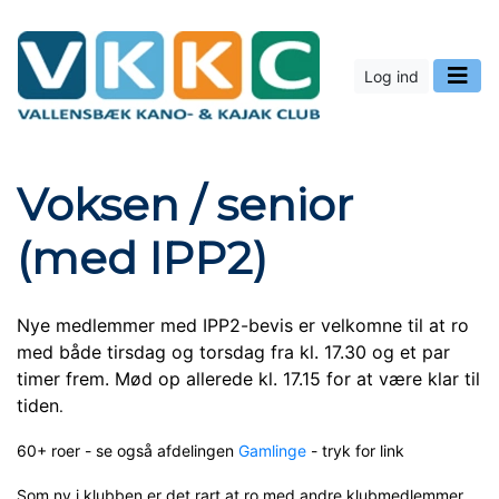
Log ind
Voksen / senior
(med IPP2)
Nye medlemmer med IPP2-bevis er velkomne til at ro
med både tirsdag og torsdag fra kl. 17.30 og et par
timer frem. Mød op allerede kl. 17.15 for at være klar til
tiden
.
60+ roer - se også afdelingen
Gamlinge
- tryk for link
Som ny i klubben er det rart at ro med andre klubmedlemmer.