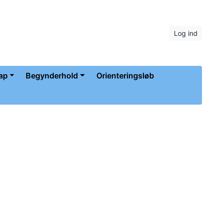
Log ind
ap
Begynderhold
Orienteringsløb